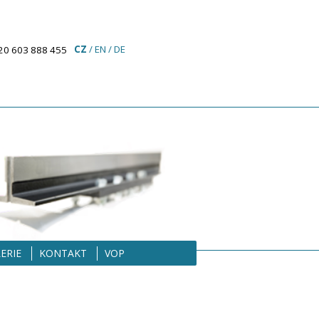
CZ
/
EN
/
DE
20 603 888 455
ERIE
KONTAKT
VOP