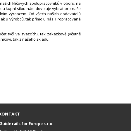
našich klíčových spolupracovníků v oboru, na
kou kupní silou nám dovoluje vybrat pro naše
jedním výrobcem. Od všech našich dodavatelů
ak u výrobců, tak přímo u nás. Propracovaná
et tyčí ve svazcích), tak zakázkově (včetně
íkovi, tak z našeho skladu.
KONTAKT
Guide rails for Europe s.r.o.