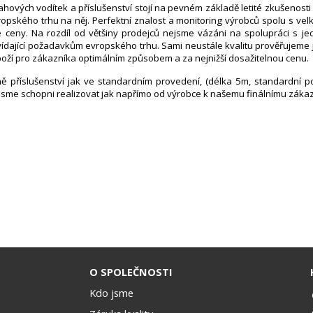
ových vodítek a příslušenství stojí na pevném základě letité zkušenosti 
pského trhu na něj. Perfektní znalost a monitoring výrobců spolu s vel
né ceny. Na rozdíl od většiny prodejců nejsme vázáni na spolupráci s 
dající požadavkům evropského trhu. Sami neustále kvalitu prověřujeme j
 zboží pro zákazníka optimálním způsobem a za nejnižší dosažitelnou cenu.
 příslušenství jak ve standardním provedení, (délka 5m, standardní poč
sme schopni realizovat jak napřímo od výrobce k našemu finálnímu zákazn
O SPOLEČNOSTI
Kdo jsme