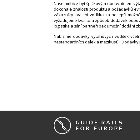
Naše ambice být špičkovým dodavatelem výtah
dokonalé znalosti produktu a požadavků evro
zákazníky kvalitní vodítka za nejlepší mož
vyžadujeme kvalitu a způsob dodávek odpoví
logistika a silní partneři pak umožní dodání
Nabízíme dodávky výtahových vodítek včetně
nestandardních délek a mezikusů). Dodávky j